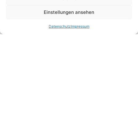
Online-Coaching 30 Minuten
Einstellungen ansehen
Online-Coaching 60 Minuten
Datenschutz
Impressum
Service
Kontakt
Shop
Unternehmen und Menschen stärken.