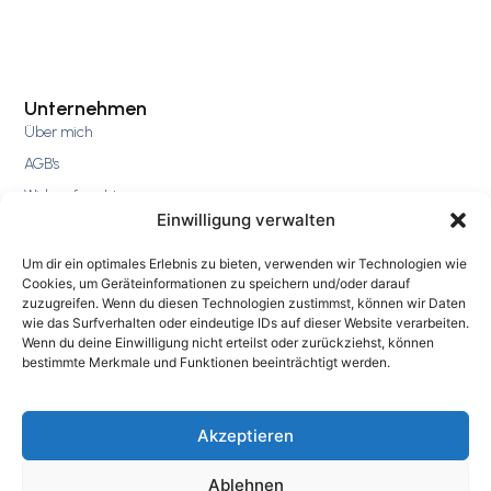
Unternehmen
Über mich
AGB's
Widerrufsrecht
Einwilligung verwalten
Datenschutz
Impressum
Um dir ein optimales Erlebnis zu bieten, verwenden wir Technologien wie
Cookies, um Geräteinformationen zu speichern und/oder darauf
zuzugreifen. Wenn du diesen Technologien zustimmst, können wir Daten
wie das Surfverhalten oder eindeutige IDs auf dieser Website verarbeiten.
Wenn du deine Einwilligung nicht erteilst oder zurückziehst, können
bestimmte Merkmale und Funktionen beeinträchtigt werden.
Angebote
Next Level Career
Akzeptieren
Meine Führungsformel
Online-Coaching 15 Minuten
Ablehnen